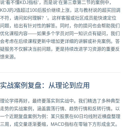
说‘看不懂KDJ指标’，而是说‘在第三章第二节的案例中，
KDJ的J值超过100后股价继续上涨，这与教材说的超买回调
不符，请问如何理解？’。这样客服或社区成员能快速定位
问题，给出有针对性的解答。同时，你的提问也会帮助我们
优化课程内容——如果多个学员对同一知识点有疑问，我们
会考虑在后续课程更新中增加更详细的讲解或补充案例。答
疑服务不仅解决当前问题，更是持续改进学习资源的重要反
馈来源。
实战案例复盘：从理论到应用
理论学得再好，最终要落实到实战中。我们精选了多种典型
走势的实战案例，涵盖震荡行情、趋势行情和反转行情。以
一个近期复盘案例为例：某只股票在60日均线附近横盘整理
三周，成交量逐渐萎缩，MACD指标在零轴下方形成金叉。