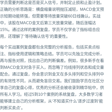
学员需要判断这是否是买入信号，并制定止损和止盈计划。
正确的分析思路是：横盘缩量说明抛压减轻，MACD金叉预
示短期动能转强，但需要等待放量突破60日线确认。实战
中，该股在MACD金叉后第三天放量突破，随后涨幅达
15%。通过这样的案例复盘，学员不仅学会了指标组合应
用，还理解了‘等待确认信号’的重要性。
每个实战案例复盘都包含完整的分析报告，包括买卖点标
注、指标使用逻辑和策略总结。学员可以先独立完成分析，
再与报告对照，找出自己的判断偏差。例如，很多新手在看
到MACD金叉时急于买入，而忽略了均线排列状态和成交量
配合。通过复盘，你会意识到金叉在多头排列和空头排列中
的有效性不同，从而避免盲目交易。我们鼓励学员在社区分
享自己的复盘心得，优秀的分析还会被收录到精华帖中，供
所有人学习。经过5到10个案例的系统复盘，大多数学习者
能够建立自己的分析框架，从‘不知道买什么’逐步过渡到‘能
判断买卖点’。